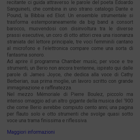
recitante ci guida attraverso le parole del poeta Edoardo
Sanguineti, che combina in uno strano catalogo Dante e
Pound, la Bibbia ed Eliot. Un ensemble strumentale si
trasforma estemporaneamente da big band a consort
barocco, muovendosi con disinvoltura tra le diverse
prassi esecutive, un coro di otto attori crea una risonanza
straniata del lettore principale, tre voci femminili cantano
al microfono e l’elettronica compare come una sorta di
fantasma sonoro.
Ad aprire il programma Chamber music, per voce e tre
strumenti, un Berio non ancora trentenne, ispirato qui dalle
parole di James Joyce, che dedica alla voce di Cathy
Berberian, sua prima moglie, un lavoro scritto con grande
immaginazione e raffinatezza.
Nel mezzo Mémoriale di Pierre Boulez, piccolo ma
intenso omaggio ad un altro gigante della musica del ‘900
che come Berio avrebbe compiuto cento anni; una pagina
per flauto solo e otto strumenti che svolge quasi sotto
voce una trama finissima e riflessiva.
Maggiori informazioni