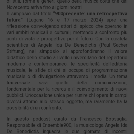
di stili, forme e generi, quello della musica colta che dal
Novecento arriva fino ai giorni nostri.
Il simposio dal titolo
“900presente: una retrospettiva
futura”
(Lugano 16 e 17 marzo 2024) apre una
riflessione coinvolgendo attori di spicco che operano in
vari ambiti musicali e culturali, mettendo a confronto più
punti di vista e prospettive per il futuro. Con la curatela
scientifica di Angela Ida De Benedictis (Paul Sacher
Stiftung), nel simposio si approfondiranno il valore
didattico dello studio a livello universitario del repertorio
moderno e contemporaneo, le specificità dell’editoria
musicale, le sfide di chi si occupa di programmazione
musicale o di divulgazione attraverso i media. Un tema
trasversale sarà quello della comunicazione,
fondamentale per la ricerca e il coinvolgimento di nuovi
pubblici. Un’occasione unica per riunire chi opera in campi
diversi attorno allo stesso oggetto, ma raramente ha la
possibilità di un confronto.
In questo podcast curato da Francesco Bossaglia,
Responsabile di Ensemble900, la musicologa Angela Ida
De Benedictis inquadra le due giornate di incontri