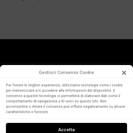
Gestisci Consenso Cookie
Conservatorio
Per fornire le migliori esperienze, utilizziamo tecnologie come i cookie
della Svizzera Italiana
per memorizzare e/o accedere alle informazioni del dispositivo. Il
Via Soldino 9
consenso a queste tecnologie ci permetterà di elaborare dati come il
comportamento di navigazione o ID unici su questo sito. Non
CH-6900 Lugano
acconsentire o ritirare il consenso può influire negativamente su alcune
T. +41 91 960 30 40
caratteristiche e funzioni.
LEGGI
Accetta