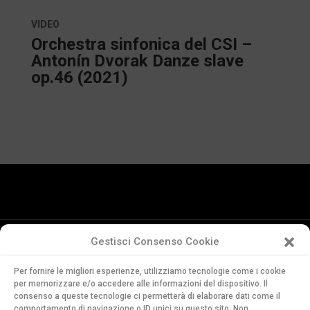
VIDEO
Orchestra sinfonica del CSI –
Antonín Dvorak Danze slave
op.46 (2021)
Gestisci Consenso Cookie
Conservatorio
Per fornire le migliori esperienze, utilizziamo tecnologie come i cookie
della Svizzera Italiana
per memorizzare e/o accedere alle informazioni del dispositivo. Il
Via Soldino 9
consenso a queste tecnologie ci permetterà di elaborare dati come il
CH-6900 Lugano
comportamento di navigazione o ID unici su questo sito. Non