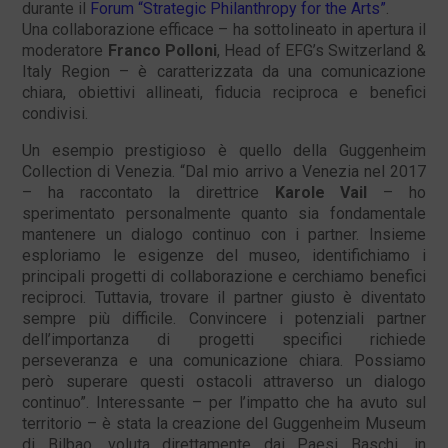
durante il
Forum “Strategic Philanthropy for the Arts”
.
Una collaborazione efficace – ha sottolineato in apertura il
moderatore
Franco Polloni
, Head of EFG’s Switzerland &
Italy Region – è caratterizzata da una comunicazione
chiara, obiettivi allineati, fiducia reciproca e benefici
condivisi.
Un esempio prestigioso è quello della Guggenheim
Collection di Venezia. “Dal mio arrivo a Venezia nel 2017
– ha raccontato la direttrice
Karole Vail
– ho
sperimentato personalmente quanto sia fondamentale
mantenere un dialogo continuo con i partner. Insieme
esploriamo le esigenze del museo, identifichiamo i
principali progetti di collaborazione e cerchiamo benefici
reciproci. Tuttavia, trovare il partner giusto è diventato
sempre più difficile. Convincere i potenziali partner
dell’importanza di progetti specifici richiede
perseveranza e una comunicazione chiara. Possiamo
però superare questi ostacoli attraverso un dialogo
continuo”. Interessante – per l’impatto che ha avuto sul
territorio – è stata la creazione del Guggenheim Museum
di Bilbao, voluta direttamente dai Paesi Baschi, in