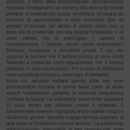
esempio, il tema della trasformazione dell’educazione
musicale. Immaginiamo un sistema che inizi nelle scuole
primarie, si estenda alle scuole secondarie, prosegua nei
percorsi di apprendistato e nelle università, fino ad
arrivare al mercato del lavoro. A questo punto, non si
tratta più di collaborare con una singola fondazione o un
unico partner, ma di coinvolgere i cantoni, la
confederazione, i partner sociali come associazioni,
filantropi, fondazioni e investitori privati. È qui che
sorgono le barriere. Per il settore privato, ci sono rischi
finanziari e potenziali rischi reputazionali. Per il settore
pubblico, ci sono rischi politici. Poi ci sono le differenze
nella velocità dei processi, come pure di mentalità”.
Detto ciò, secondo Holland queste sfide non sono
insormontabili. Occorre in primis tener conto di alcuni
aspetti fondamentali: garantire la massima trasparenza,
coltivare la fiducia, ma soprattutto serve molta pazienza.
Ci vuole tempo per allineare visioni e strategie. È
fondamentale rimanere impegnati, anche quando sorgono
disaccordi, perché i benefici a lungo termine superano di
gran lunga le frustrazioni a breve termine. “Le partnership
pubblico-privato, nonostante la loro complessità, sono