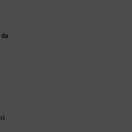
 da
ri