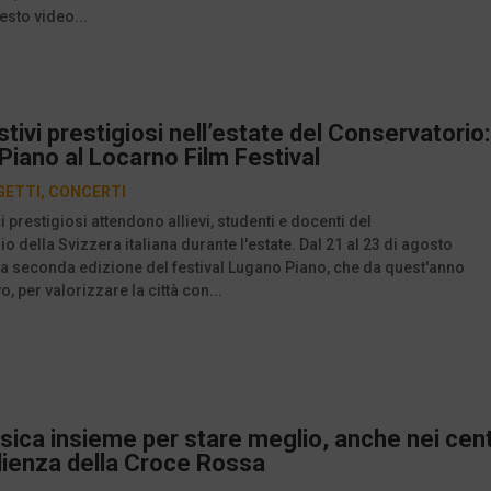
esto video...
stivi prestigiosi nell’estate del Conservatorio:
iano al Locarno Film Festival
GETTI
,
CONCERTI
 prestigiosi attendono allievi, studenti e docenti del
o della Svizzera italiana durante l'estate. Dal 21 al 23 di agosto
la seconda edizione del festival Lugano Piano, che da quest'anno
o, per valorizzare la città con...
ica insieme per stare meglio, anche nei cent
lienza della Croce Rossa