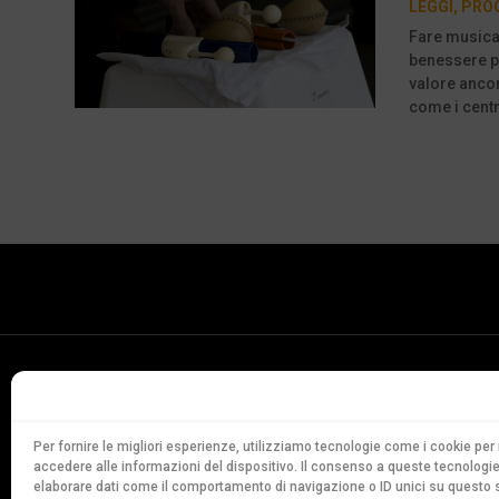
LEGGI
,
PRO
Fare musica 
benessere pe
valore ancor
come i centr
Conservatorio
della Svizzera Italiana
Via Soldino 9
Per fornire le migliori esperienze, utilizziamo tecnologie come i cookie p
accedere alle informazioni del dispositivo. Il consenso a queste tecnologie
CH-6900 Lugano
elaborare dati come il comportamento di navigazione o ID unici su questo s
T. +41 91 960 30 40