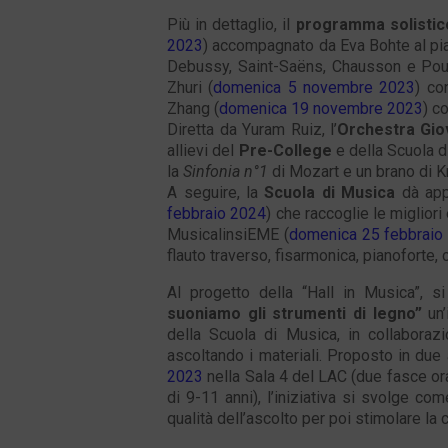
Più in dettaglio, il
programma solistic
2023
) accompagnato da Eva Bohte al pia
Debussy, Saint-Saëns, Chausson e Poulen
Zhuri (
domenica 5 novembre 2023
) co
Zhang (
domenica 19 novembre 2023
) c
Diretta da Yuram Ruiz, l’
Orchestra Giov
allievi del
Pre-College
e della Scuola di
la
Sinfonia n°1
di Mozart e un brano di K
A seguire, la
Scuola di Musica
dà appu
febbraio 2024
) che raccoglie le migliori 
MusicalinsiEME (
domenica 25 febbraio
flauto traverso, fisarmonica, pianoforte, 
Al progetto della “Hall in Musica”, s
suoniamo gli strumenti di legno”
un’
della Scuola di Musica, in collabora
ascoltando i materiali. Proposto in du
2023
nella Sala 4 del LAC (due fasce ora
di 9-11 anni), l’iniziativa si svolge co
qualità dell’ascolto per poi stimolare la 