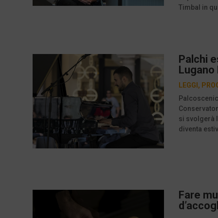
Timbal in qu
Palchi e
Lugano P
LEGGI
,
PRO
Palcoscenici
Conservatori
si svolgerà 
diventa estiv
Fare mus
d’accog