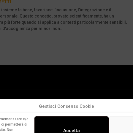
GETTI
insieme fa bene, favorisce l'inclusione, l'integrazione e il
rsonale. Questo concetto, provato scientificamente, ha un
a più forte quando si applica a contesti particolarmente sensibili,
i d'accoglienza per minori non...
Gestisci Consenso Cookie
er memorizzare e/o
 ci permetterà di
ito. Non
Accetta