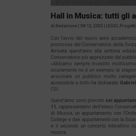
Hall in Musica: tutti gl
di
Redazione
|
Ott 12, 2023
|
LEGGI
,
Progetti
Con l’avvio del nuovo anno accademico,
promosse dal Conservatorio della Svizze
Arrivata quest’anno alla settima edizi
Conservatorio più apprezzate dal pubbli
«Abbiamo sempre investito moltissimo ne
sicuramente ne è un esempio la stagione
avvicinare un pubblico molto variega
accessibile a tutti
»
ha dichiarato
Gabrie
CSI.
Quest’anno sono previsti
sei appuntame
11
, rappresentativi dell’intero Conservat
di Musica, un appuntamento con l’Orche
College e due appuntamenti con la Scuola
e il secondo un concerto interattivo co
musica.