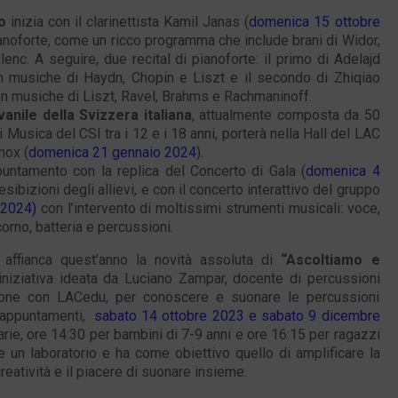
o
inizia con il clarinettista Kamil Janas (
domenica 15 ottobre
noforte, come un ricco programma che include brani di Widor,
c. A seguire, due recital di pianoforte: il primo di Adelajd
n musiche di Haydn, Chopin e Liszt e il secondo di Zhiqiao
on musiche di Liszt, Ravel, Brahms e Rachmaninoff.
anile della Svizzera italiana
, attualmente composta da 50
 Musica del CSI tra i 12 e i 18 anni, porterà nella Hall del LAC
nox (
domenica 21 gennaio 2024
).
ntamento con la replica del Concerto di Gala (
domenica 4
esibizioni degli allievi, e con il concerto interattivo del gruppo
 2024)
con l’intervento di moltissimi strumenti musicali: voce,
corno, batteria e percussioni.
i affianca quest’anno la novità assoluta di
“Ascoltiamo e
iniziativa ideata da Luciano Zampar, docente di percussioni
zione con LACedu, per conoscere e suonare le percussioni
e appuntamenti,
sabato 14 ottobre 2023 e sabato 9 dicembre
rie, ore 14:30 per bambini di 7-9 anni e ore 16:15 per ragazzi
me un laboratorio e ha come obiettivo quello di amplificare la
creatività e il piacere di suonare insieme.