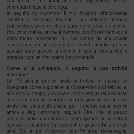
lasciato su di me un’impronta così significativa, che mi
contraddistingue ancora oggi.
In seguito ho incontrato il m.o Accardo all’accademia
Stauffer di Cremona. Accardo è un violinista dall’aura
indiscutibile, un nome che fa parte della storia del violino.
Poi, chiaramente, anche il contatto con Pavel Vernikov è
stato molto importante. Lui, che veniva da una scuola
discendente da quella russa di David Oistrakh, poteva
svelare a noi giovani la visione di quella scuola, che è
stata per tutti un riferimento fondamentale.
Come si è sviluppata in seguito la sua attività
artistica?
Dai 19 anni in poi ho avuto la fortuna di iniziare ad
insegnare come supplente al Conservatorio di Milano e,
allo stesso tempo, sviluppare le mie attività da violinista,
come solista e in quartetto. Fin da giovane ho sempre
avuto una sensibilità anche per il mondo della musica
antica e degli strumenti originali. Direi che un passo
decisivo nella mia carriera è stato quando ho iniziato a
suonare in quartetto su strumenti originali, all’inizio degli
anni ’90, e poi l’incontro con Philippe Herreweghe,