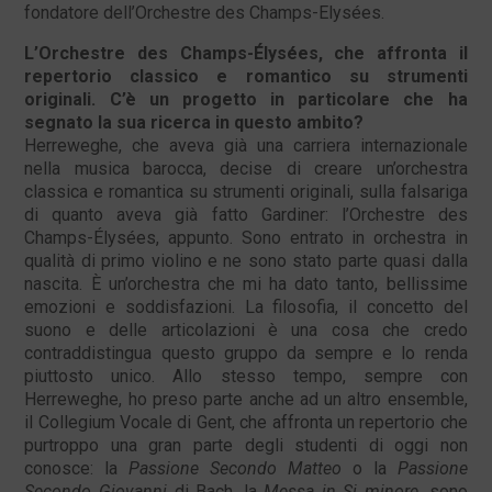
fondatore dell’Orchestre des Champs-Elysées.
L’Orchestre des Champs-Élysées, che affronta il
repertorio classico e romantico su strumenti
originali. C’è un progetto in particolare che ha
segnato la sua ricerca in questo ambito?
Herreweghe, che aveva già una carriera internazionale
nella musica barocca, decise di creare un’orchestra
classica e romantica su strumenti originali, sulla falsariga
di quanto aveva già fatto Gardiner: l’Orchestre des
Champs-Élysées, appunto. Sono entrato in orchestra in
qualità di primo violino e ne sono stato parte quasi dalla
nascita. È un’orchestra che mi ha dato tanto, bellissime
emozioni e soddisfazioni. La filosofia, il concetto del
suono e delle articolazioni è una cosa che credo
contraddistingua questo gruppo da sempre e lo renda
piuttosto unico. Allo stesso tempo, sempre con
Herreweghe, ho preso parte anche ad un altro ensemble,
il Collegium Vocale di Gent, che affronta un repertorio che
purtroppo una gran parte degli studenti di oggi non
conosce: la
Passione Secondo Matteo
o la
Passione
Secondo Giovanni
di Bach, la
Messa in Si minore
, sono