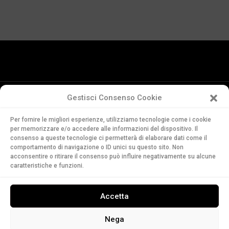
Gestisci Consenso Cookie
Conservatorio
Per fornire le migliori esperienze, utilizziamo tecnologie come i cookie
della Svizzera Italiana
per memorizzare e/o accedere alle informazioni del dispositivo. Il
Via Soldino 9
consenso a queste tecnologie ci permetterà di elaborare dati come il
comportamento di navigazione o ID unici su questo sito. Non
CH-6900 Lugano
acconsentire o ritirare il consenso può influire negativamente su alcune
T. +41 91 960 30 40
caratteristiche e funzioni.
LEGGI
Accetta
ASCOLTA
GUARDA
Nega