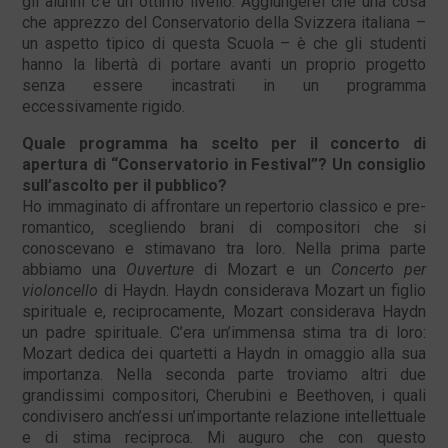
gli alunni c’è un ottimo livello. Aggiungerei che una cosa
che apprezzo del Conservatorio della Svizzera italiana –
un aspetto tipico di questa Scuola – è che gli studenti
hanno la libertà di portare avanti un proprio progetto
senza essere incastrati in un programma
eccessivamente rigido.
Quale programma ha scelto per il concerto di
apertura di “Conservatorio in Festival”? Un consiglio
sull’ascolto per il pubblico?
Ho immaginato di affrontare un repertorio classico e pre-
romantico, scegliendo brani di compositori che si
conoscevano e stimavano tra loro. Nella prima parte
abbiamo una
Ouverture
di Mozart e un
Concerto per
violoncello
di Haydn. Haydn considerava Mozart un figlio
spirituale e, reciprocamente, Mozart considerava Haydn
un padre spirituale. C’era un’immensa stima tra di loro:
Mozart dedica dei quartetti a Haydn in omaggio alla sua
importanza. Nella seconda parte troviamo altri due
grandissimi compositori, Cherubini e Beethoven, i quali
condivisero anch’essi un’importante relazione intellettuale
e di stima reciproca. Mi auguro che con questo