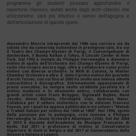
programma gli studenti possano approfondire il
repertorio classico, aiutati anche dagli archi classici che
utilizzeremo: sarà più intuitivo il senso dell’agogica e
dell’articolazione di queste opere.
Alessandro Moccia intraprende dal 1986 una carriera sia da
solista che da camerista esibendosi in prestigiose sale, tra cui
il Teatro des Champs-Elysées di Parigi, il Concertgebouw di
Amsterdam, il Bunka Kaikan a Tokyo, il Lincoln Center di New
York. Dal 1992 è invitato da Philippe Herreweghe a diventare
violino di spalla dell’Orchestre des Champs-Elysées di Parigi,
ruolo che ricopre ancora oggi, oltre a collaborare come primo
violino con diverse orchestre: la WDR di Colonia, la Mahler
Chamber Orchestra e altre. È stato il primo violino del quartetto
d’archi Turner, con cui fino al 2005 ha svolto una intensa attività
concertistica e discografica. Estremamente appassionato di
prassi esecutiva, ha sempre svolto un’attività parallela tra il
violino moderno e lo strumento antico, collaborando con
grandi artisti come Frans Brüggen, Sigiswald Kujken, René
Jacobs, Anner Bijlsma, Christophe Coin, Andreas Staier.
Collabora per il settore violinistico con le edizioni francesi
Fuzeau, per i quali ha appena pubblicato in tre volumi i “Metodi
e Trattati Italiani per violino dal 1600 al 1800”. Nel 1996, spinto
dalla passione per la pedagogia, crea insieme a Philippe
Herreweghe la Jeune Orchestre Atlantique (JOA). Dal dal 2004
al 2010 è docente dell’Academie de Musique Française di
Kyoto. Dal 2011 è professore di violino al Conservatorio
Superiore di Gent in Belgio e dal 2017 al Conservatorio della
Svizzera Italiana a Lugano.