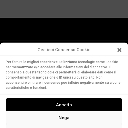
Gestisci Consenso Cookie
Conservatorio
Per fornire le migliori esperienze, utilizziamo tecnologie come i cookie
della Svizzera Italiana
per memorizzare e/o accedere alle informazioni del dispositivo. Il
Via Soldino 9
consenso a queste tecnologie ci permetterà di elaborare dati come il
comportamento di navigazione o ID unici su questo sito. Non
CH-6900 Lugano
acconsentire o ritirare il consenso può influire negativamente su alcune
T. +41 91 960 30 40
caratteristiche e funzioni.
LEGGI
Accetta
ASCOLTA
GUARDA
Nega