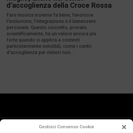
d’accoglienza della Croce Rossa
Fare musica insieme fa bene, favorisce
l'inclusione, l'integrazione e il benessere
personale. Questo concetto, provato
scientificamente, ha un valore ancora più
forte quando si applica a contesti
particolarmente sensibili, come i centri
d'accoglienza per minori non...
Gestisci Consenso Cookie