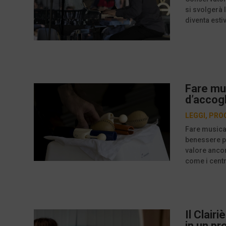
si svolgerà 
diventa estiv
Fare mus
d’accog
LEGGI
,
PRO
Fare musica 
benessere pe
valore ancor
come i centr
Il Clair
in un pr