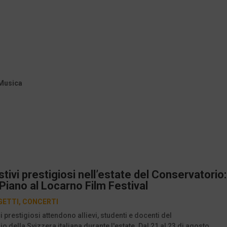
 Musica
stivi prestigiosi nell’estate del Conservatorio:
iano al Locarno Film Festival
GETTI
,
CONCERTI
 prestigiosi attendono allievi, studenti e docenti del
o della Svizzera italiana durante l'estate. Dal 21 al 23 di agosto