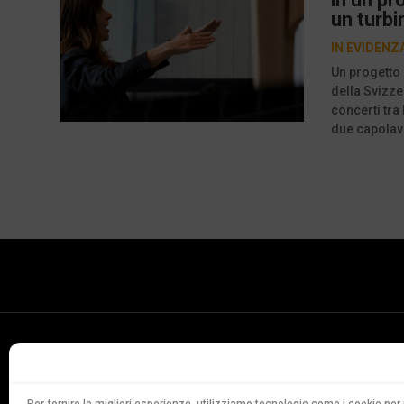
un turbi
IN EVIDENZ
Un progetto 
della Svizzer
concerti tra 
due capolavo
Conservatorio
della Svizzera Italiana
Via Soldino 9