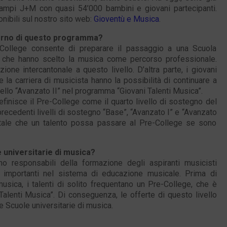
campi J+M con quasi 54’000 bambini e giovani partecipanti.
nibili sul nostro sito web:
Gioventù e Musica
.
nterno di questo programma?
e-College consente di preparare il passaggio a una Scuola
ti che hanno scelto la musica come percorso professionale.
one intercantonale a questo livello. D’altra parte, i giovani
 la carriera di musicista hanno la possibilità di continuare a
vello “Avanzato II” nel programma “Giovani Talenti Musica”.
efinisce il Pre-College come il quarto livello di sostegno del
precedenti livelli di sostegno “Base”, “Avanzato I” e “Avanzato
tale che un talento possa passare al Pre-College se sono
e universitarie di musica?
o responsabili della formazione degli aspiranti musicisti
i importanti nel sistema di educazione musicale. Prima di
usica, i talenti di solito frequentano un Pre-College, che è
Talenti Musica”. Di conseguenza, le offerte di questo livello
e Scuole universitarie di musica.