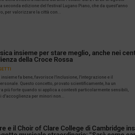
la seconda edizione del festival Lugano Piano, che da quest'anno
o, per valorizzare la città con...
ica insieme per stare meglio, anche nei cent
lienza della Croce Rossa
GETTI
insieme fa bene, favorisce l'inclusione, l'integrazione e il
rsonale. Questo concetto, provato scientificamente, ha un
a più forte quando si applica a contesti particolarmente sensibili,
i d'accoglienza per minori non...
ière e il Choir of Clare College di Cambridge i
ogetto musicale straordinario: “Sarà come can