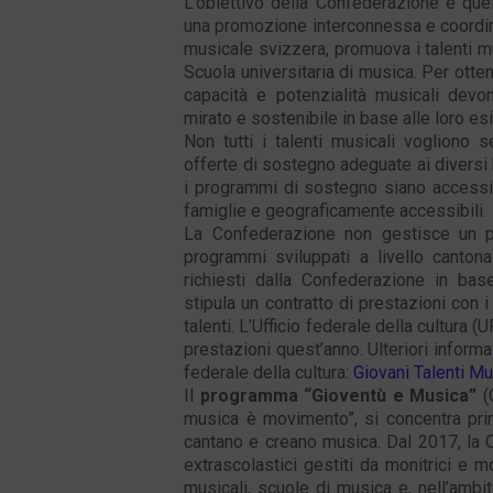
L’obiettivo della Confederazione è quel
una promozione interconnessa e coordinata
musicale svizzera, promuova i talenti mus
Scuola universitaria di musica. Per otten
capacità e potenzialità musicali dev
mirato e sostenibile in base alle loro es
Non tutti i talenti musicali vogliono 
offerte di sostegno adeguate ai diversi b
i programmi di sostegno siano accessibi
famiglie e geograficamente accessibili.
La Confederazione non gestisce un p
programmi sviluppati a livello cantona
richiesti dalla Confederazione in base
stipula un contratto di prestazioni con 
talenti. L’Ufficio federale della cultura (
prestazioni quest’anno. Ulteriori inform
federale della cultura:
Giovani Talenti M
Il
programma “Gioventù e Musica”
(G
musica è movimento”, si concentra pri
cantano e creano musica. Dal 2017, la 
extrascolastici gestiti da monitrici e 
musicali, scuole di musica e, nell’ambi