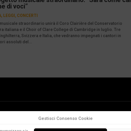
ne di voci”
A
,
LEGGI
,
CONCERTI
musicale straordinario unirà il Coro Clairière del Conservatorio
a italiana e il Choir of Clare College di Cambridge in luglio. Tre
Inghilterra, Svizzera e Italia, che vedranno impegnati i cantori in
ri assoluti del...
Gestisci Consenso Cookie