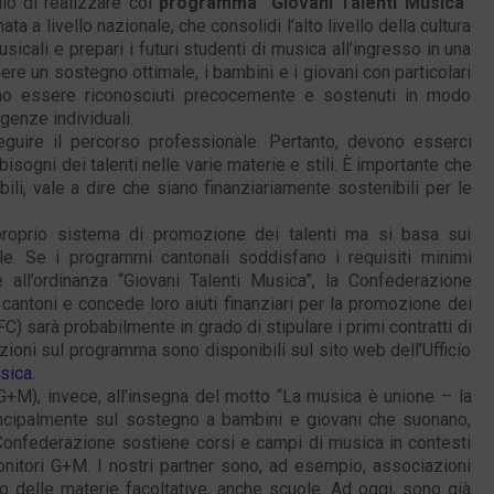
lo di realizzare col
programma “Giovani Talenti Musica”
 a livello nazionale, che consolidi l’alto livello della cultura
icali e prepari i futuri studenti di musica all’ingresso in una
ere un sostegno ottimale, i bambini e i giovani con particolari
ono essere riconosciuti precocemente e sostenuti in modo
igenze individuali.
seguire il percorso professionale. Pertanto, devono esserci
isogni dei talenti nelle varie materie e stili. È importante che
li, vale a dire che siano finanziariamente sostenibili per le
roprio sistema di promozione dei talenti ma si basa sui
le. Se i programmi cantonali soddisfano i requisiti minimi
 all’ordinanza “Giovani Talenti Musica”, la Confederazione
i cantoni e concede loro aiuti finanziari per la promozione dei
UFC) sarà probabilmente in grado di stipulare i primi contratti di
azioni sul programma sono disponibili sul sito web dell’Ufficio
usica
.
+M), invece, all’insegna del motto “La musica è unione – la
ncipalmente sul sostegno a bambini e giovani che suonano,
Confederazione sostiene corsi e campi di musica in contesti
monitori G+M. I nostri partner sono, ad esempio, associazioni
to delle materie facoltative, anche scuole. Ad oggi, sono già