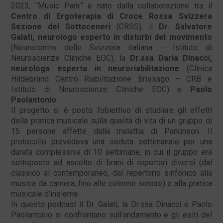
2023, “Music Park” è nato dalla collaborazione tra il
Centro di Ergoterapia di Croce Rossa Svizzera
Sezione del Sottoceneri
(CRSS), il
Dr. Salvatore
Galati, neurologo esperto in disturbi del movimento
(Neurocentro delle Svizzera italiana – Istituto di
Neuroscienze Cliniche EOC), la
Dr.ssa Daria Dinacci,
neurologa esperta in neuroriabilitazione
(Clinica
Hildebrand Centro Riabilitazione Brissago – CRB e
Istituto di Neuroscienze Cliniche EOC) e
Paolo
Paolantonio
.
Il progetto si è posto l’obiettivo di studiare gli effetti
della pratica musicale sulla qualità di vita di un gruppo di
15 persone affette dalla malattia di Parkinson. Il
protocollo prevedeva una seduta settimanale per una
durata complessiva di 10 settimane, in cui il gruppo era
sottoposto ad ascolto di brani di repertori diversi (dal
classico al contemporaneo, dal repertorio sinfonico alla
musica da camera, fino alle colonne sonore) e alla pratica
musicale d’insieme.
In questo podcast il Dr. Galati, la Dr.ssa Dinacci e Paolo
Paolantonio si confrontano sull’andamento e gli esiti del