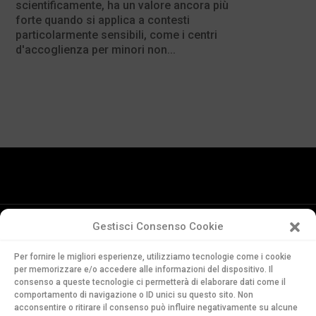
scientificamente, ha un valore ancora più
forte quando si applica a contesti
particolarmente sensibili, come i centri
d'accoglienza per minori non...
Gestisci Consenso Cookie
Conservatorio
Per fornire le migliori esperienze, utilizziamo tecnologie come i cookie
della Svizzera Italiana
per memorizzare e/o accedere alle informazioni del dispositivo. Il
Via Soldino 9
consenso a queste tecnologie ci permetterà di elaborare dati come il
CH-6900 Lugano
comportamento di navigazione o ID unici su questo sito. Non
acconsentire o ritirare il consenso può influire negativamente su alcune
T. +41 91 960 30 40