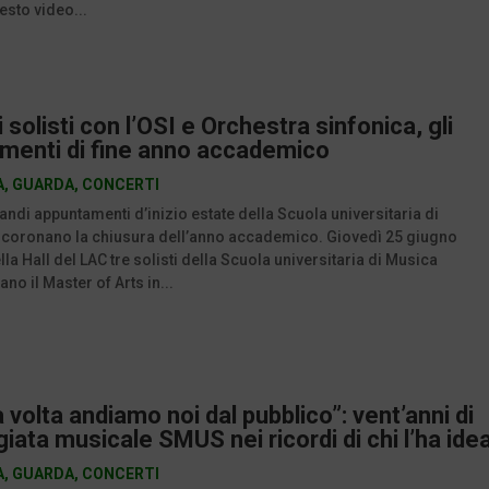
esto video...
 solisti con l’OSI e Orchestra sinfonica, gli
menti di fine anno accademico
A
,
GUARDA
,
CONCERTI
andi appuntamenti d’inizio estate della Scuola universitaria di
 coronano la chiusura dell’anno accademico. Giovedì 25 giugno
lla Hall del LAC tre solisti della Scuola universitaria di Musica
no il Master of Arts in...
 volta andiamo noi dal pubblico”: vent’anni di
ata musicale SMUS nei ricordi di chi l’ha ide
A
,
GUARDA
,
CONCERTI