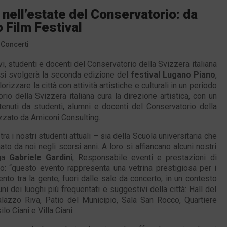
i nell’estate del Conservatorio: da
 Film Festival
,
Concerti
i, studenti e docenti del Conservatorio della Svizzera italiana
o si svolgerà la seconda edizione del
festival Lugano Piano
,
rizzare la città con attività artistiche e culturali in un periodo
orio della Svizzera italiana cura la direzione artistica, con un
enuti da studenti, alumni e docenti del Conservatorio della
izzato da Amiconi Consulting.
a i nostri studenti attuali – sia della Scuola universitaria che
to da noi negli scorsi anni. A loro si affiancano alcuni nostri
ega
Gabriele Gardini
, Responsabile eventi e prestazioni di
o: “questo evento rappresenta una vetrina prestigiosa per i
lento tra la gente, fuori dalle sale da concerto, in un contesto
cuni dei luoghi più frequentati e suggestivi della città: Hall del
alazzo Riva, Patio del Municipio, Sala San Rocco, Quartiere
o Ciani e Villa Ciani.