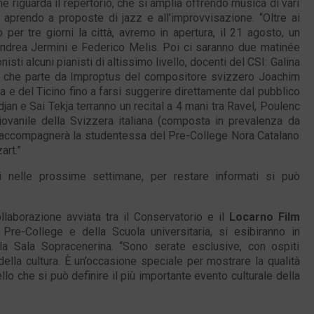
ne riguarda il repertorio, che si amplia offrendo musica di vari
re aprendo a proposte di jazz e all’improvvisazione. “Oltre ai
er tre giorni la città, avremo in apertura, il 21 agosto, un
 Andrea Jermini e Federico Melis. Poi ci saranno due matinée
isti alcuni pianisti di altissimo livello, docenti del CSI: Galina
vo, che parte da Improptus del compositore svizzero Joachim
ra e del Ticino fino a farsi suggerire direttamente dal pubblico
jan e Sai Tekja terranno un recital a 4 mani tra Ravel, Poulenc
iovanile della Svizzera italiana (composta in prevalenza da
 accompagnerà la studentessa del Pre-College Nora Catalano
art.”
ti nelle prossime settimane, per restare informati si può
laborazione avviata tra il Conservatorio e il
Locarno Film
l Pre-College e della Scuola universitaria, si esibiranno in
la Sala Sopracenerina. “Sono serate esclusive, con ospiti
ella cultura. È un’occasione speciale per mostrare la qualità
llo che si può definire il più importante evento culturale della