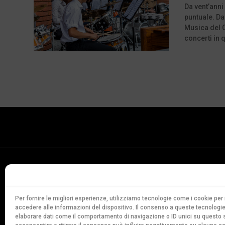
Da vent’anni
puntuale. Da
Musica del C
concerti in q
Conservatorio
della Svizzera Italiana
Via Soldino 9
Per fornire le migliori esperienze, utilizziamo tecnologie come i cookie p
accedere alle informazioni del dispositivo. Il consenso a queste tecnologie
CH-6900 Lugano
elaborare dati come il comportamento di navigazione o ID unici su questo s
T. +41 91 960 30 40