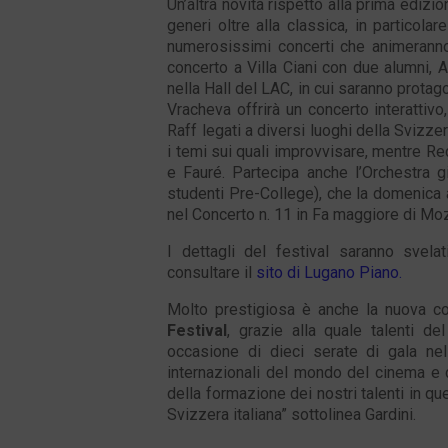
Un’altra novità rispetto alla prima edizio
generi oltre alla classica, in particola
numerosissimi concerti che animeranno p
concerto a Villa Ciani con due alumni,
nella Hall del LAC, in cui saranno protagon
Vracheva offrirà un concerto interatti
Raff legati a diversi luoghi della Svizze
i temi sui quali improvvisare, mentre Red
e Fauré. Partecipa anche l’Orchestra g
studenti Pre-College), che la domenica
nel Concerto n. 11 in Fa maggiore di Moz
I dettagli del festival saranno svela
consultare il
sito di Lugano Piano.
Molto prestigiosa è anche la nuova col
Festival
, grazie alla quale talenti de
occasione di dieci serate di gala nel
internazionali del mondo del cinema e d
della formazione dei nostri talenti in que
Svizzera italiana” sottolinea Gardini.