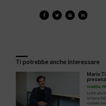
Ti potrebbe anche interessare
Mario Ti
presenz
GUARDA
,
P
La RSI alla 
la futura Ci
ospitato suon