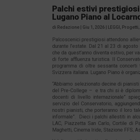
Palchi estivi prestigios
Lugano Piano al Locarno
di
Redazione
|
Giu 1, 2026
|
LEGGI
,
Progetti
Palcoscenici prestigiosi attendono alliev
durante l’estate. Dal 21 al 23 di agost
che da quest’anno diventa estivo, per valo
di forte affluenza turistica. Il Conservat
programma di oltre sessanta concerti t
Svizzera italiana. Lugano Piano è organ
“Abbiamo selezionato decine di pianisti tr
del Pre-College – e tra chi si è diploma
docenti di livello internazionale” spi
servizio del Conservatorio, aggiungend
nostri pianisti, che porteranno il loro ta
informale”. Dieci i palchi allestiti in al
LAC, Piazzetta San Carlo, Cortile di P
Maghetti, Cinema Iride, Stazione FFS, Asil