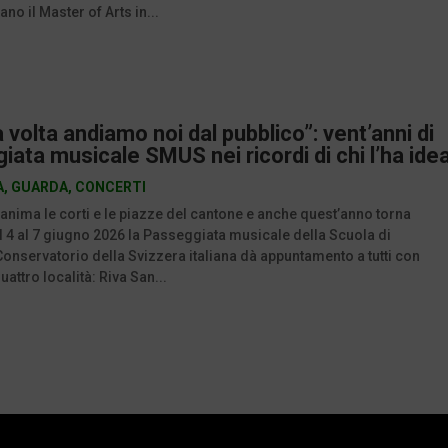
no il Master of Arts in...
 volta andiamo noi dal pubblico”: vent’anni di
ata musicale SMUS nei ricordi di chi l’ha ide
A
,
GUARDA
,
CONCERTI
 anima le corti e le piazze del cantone e anche quest’anno torna
l 4 al 7 giugno 2026 la Passeggiata musicale della Scuola di
onservatorio della Svizzera italiana dà appuntamento a tutti con
uattro località: Riva San...