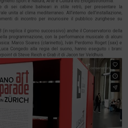
egmenti Sport e Natura, Arte e Cultura ed Enogastronomia.
e di sei cabine balneari in stile retrò, per presentare la
le unita al clima mediterraneo. All’interno dell’installazione,
momenti di incontro per incuriosire il pubblico zurighese su
(in replica il giorno successivo) anche il Conservatorio della
 della programmazione, con la performance musicale di alcuni
Musica: Marco Soares (clarinetto), Iván Perdomo Roget (sax) e
a Luca Congedo alla regia del suono, hanno eseguito i brani:
rpoint
di Steve Reich e
Grab it
di Jacon ter Veldhuis.