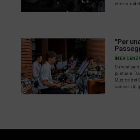
che completa
“Per una
Passeggi
IN EVIDENZ
Da vent’anni
puntuale. Da
Musica del C
concerti in q