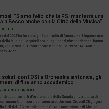
mbal: “Siamo felici che la RSI manterrà una
a a Besso anche con la Città della Musica”
ROGETTI
fine del 2025 ha lasciato gli Studi radio di Besso, ma il legame con
ttà della Musica - e quindi con quegli spazi che per decenni hanno
i, voci e storie - rimarrà forte e saldo. Il direttore RSI Mario
esto video...
 solisti con l’OSI e Orchestra sinfonica, gli
menti di fine anno accademico
A
,
GUARDA
,
CONCERTI
andi appuntamenti d’inizio estate della Scuola universitaria di
 coronano la chiusura dell’anno accademico. Giovedì 25 giugno
lla Hall del LAC tre solisti della Scuola universitaria di Musica