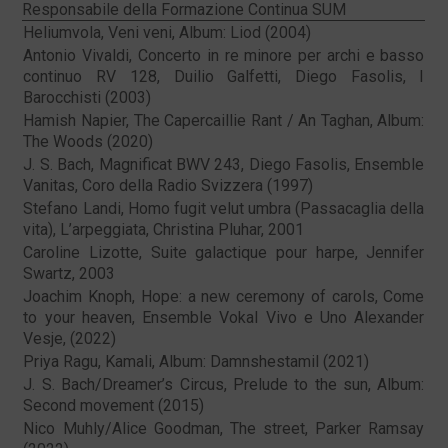
Responsabile della Formazione Continua SUM
Heliumvola, Veni veni, Album: Liod (2004)
Antonio Vivaldi, Concerto in re minore per archi e basso
continuo RV 128, Duilio Galfetti, Diego Fasolis, I
Barocchisti (2003)
Hamish Napier, The Capercaillie Rant / An Taghan, Album:
The Woods (2020)
J. S. Bach, Magnificat BWV 243, Diego Fasolis, Ensemble
Vanitas, Coro della Radio Svizzera (1997)
Stefano Landi, Homo fugit velut umbra (Passacaglia della
vita), L’arpeggiata, Christina Pluhar, 2001
Caroline Lizotte, Suite galactique pour harpe, Jennifer
Swartz, 2003
Joachim Knoph, Hope: a new ceremony of carols, Come
to your heaven, Ensemble Vokal Vivo e Uno Alexander
Vesje, (2022)
Priya Ragu, Kamali, Album: Damnshestamil (2021)
J. S. Bach/Dreamer’s Circus, Prelude to the sun, Album:
Second movement (2015)
Nico Muhly/Alice Goodman, The street, Parker Ramsay