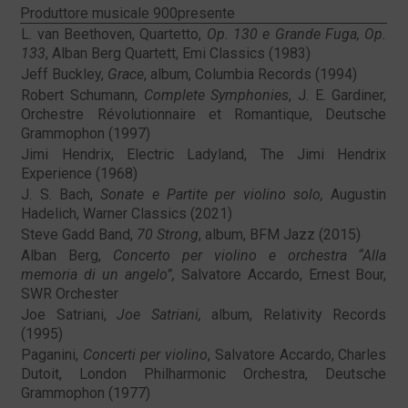
Produttore musicale 900presente
L. van Beethoven, Quartetto,
Op. 130 e Grande Fuga, Op.
133
, Alban Berg Quartett, Emi Classics (1983)
Jeff Buckley,
Grace
, album, Columbia Records (1994)
Robert Schumann,
Complete Symphonies
, J. E. Gardiner,
Orchestre Révolutionnaire et Romantique, Deutsche
Grammophon (1997)
Jimi Hendrix, Electric Ladyland, The Jimi Hendrix
Experience (1968)
J. S. Bach,
Sonate e Partite per violino solo,
Augustin
Hadelich, Warner Classics (2021)
Steve Gadd Band,
70 Strong
, album, BFM Jazz (2015)
Alban Berg,
Concerto per violino e orchestra “Alla
memoria di un angelo”,
Salvatore Accardo, Ernest Bour,
SWR Orchester
Joe Satriani,
Joe Satriani,
album, Relativity Records
(1995)
Paganini,
Concerti per violino
, Salvatore Accardo, Charles
Dutoit, London Philharmonic Orchestra, Deutsche
Grammophon (1977)