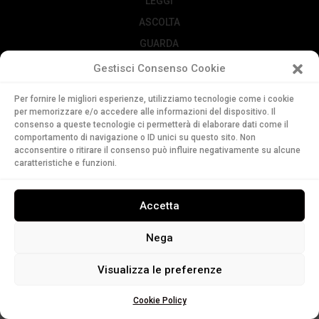
LEGGI
ASCOLTA
GUARDA
Gestisci Consenso Cookie
Web design by
5115
Per fornire le migliori esperienze, utilizziamo tecnologie come i cookie
per memorizzare e/o accedere alle informazioni del dispositivo. Il
consenso a queste tecnologie ci permetterà di elaborare dati come il
comportamento di navigazione o ID unici su questo sito. Non
acconsentire o ritirare il consenso può influire negativamente su alcune
caratteristiche e funzioni.
Accetta
Nega
Visualizza le preferenze
Cookie Policy