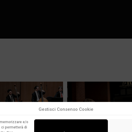
Gestisci Consenso Cookie
er memorizzare e/o
 ci permetterà di