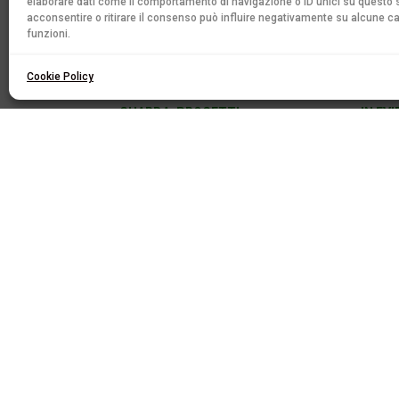
elaborare dati come il comportamento di navigazione o ID unici su questo s
acconsentire o ritirare il consenso può influire negativamente su alcune ca
funzioni.
Cookie Policy
GUARDA
,
PROGETTI
IN EV
Mario Timbal: “Siamo
Stud
felici che la RSI manterrà
e Or
una presenza a Besso
appu
anche con la Città della
acc
Musica”