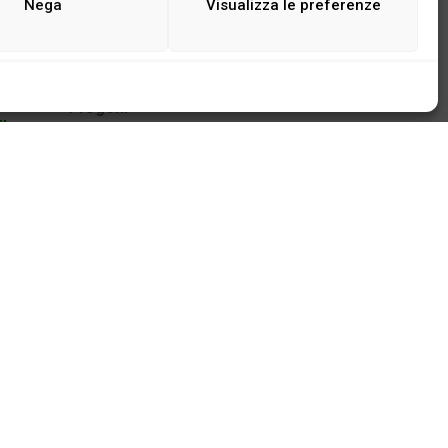
Nega
Visualizza le preferenze
Concerti
Premi
Formazione
Progetti
I
Editoriale
o
Politica culturale
ata
Filantropia musicale
Persone
a
Prossimi eventi
No events are found.
Tutti gli eventi