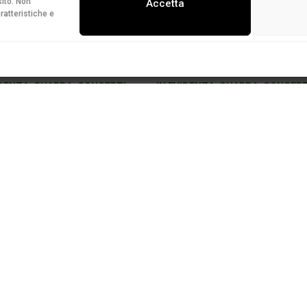
ito. Non
Accetta
ratteristiche e
IDENZA
,
GUARDA
,
CONCERTI
IN EVIDENZA
,
GUARDA
,
CONCERT
enti solisti con l’OSI
“Per una volta andiam
chestra sinfonica, gli
noi dal pubblico”:
ntamenti di fine anno
vent’anni di Passeggi
ademico
musicale SMUS nei
ricordi di chi l’ha ideat