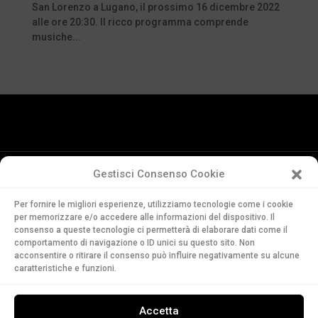
San Lorenzo a Lugano, il prossimo 16 dicembre 2022
alle ore 20:30. Il ricco programma comprende
musiche...
Gestisci Consenso Cookie
Conservatorio
Per fornire le migliori esperienze, utilizziamo tecnologie come i cookie
della Svizzera Italiana
per memorizzare e/o accedere alle informazioni del dispositivo. Il
Via Soldino 9
consenso a queste tecnologie ci permetterà di elaborare dati come il
CH-6900 Lugano
comportamento di navigazione o ID unici su questo sito. Non
acconsentire o ritirare il consenso può influire negativamente su alcune
T. +41 91 960 30 40
caratteristiche e funzioni.
LEGGI
Accetta