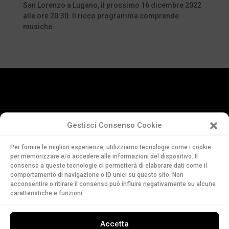
San Lorenzo a Lugano, il prossimo 16 dicembre 2022
alle ore 20:30. Il ricco programma comprende
musiche...
Gestisci Consenso Cookie
Conservatorio
Per fornire le migliori esperienze, utilizziamo tecnologie come i cookie
della Svizzera Italiana
per memorizzare e/o accedere alle informazioni del dispositivo. Il
Via Soldino 9
consenso a queste tecnologie ci permetterà di elaborare dati come il
CH-6900 Lugano
comportamento di navigazione o ID unici su questo sito. Non
acconsentire o ritirare il consenso può influire negativamente su alcune
T. +41 91 960 30 40
caratteristiche e funzioni.
LEGGI
Accetta