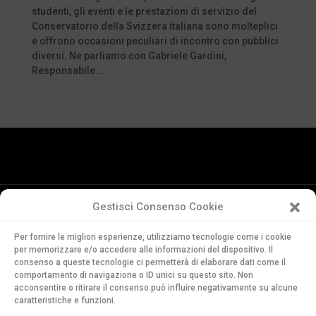
studenti, gli eventi e le prestazioni di servizio del
Conservatorio della Svizzera italiana sono molteplici
e offrono occasioni peculiari di incontro con pubblici
diversi. Ne parliamo con Gabriele Gardini,
Responsabile...
Gestisci Consenso Cookie
Conservatorio
Per fornire le migliori esperienze, utilizziamo tecnologie come i cookie
della Svizzera Italiana
per memorizzare e/o accedere alle informazioni del dispositivo. Il
Via Soldino 9
consenso a queste tecnologie ci permetterà di elaborare dati come il
CH-6900 Lugano
comportamento di navigazione o ID unici su questo sito. Non
acconsentire o ritirare il consenso può influire negativamente su alcune
T. +41 91 960 30 40
caratteristiche e funzioni.