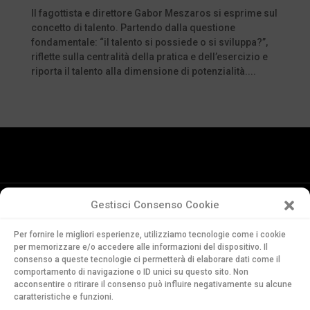
Il fagottista e direttore Gabor Meszaros si esprime sul
concetto di talento. Partendo dalla questione
fondamentale: “il talento si possiede o si sviluppa?”,
riflette sulla centralità della pratica e dell’esercizio e
riporta il talento alla dimensione di potenzialità....
Gestisci Consenso Cookie
Conservatorio
Per fornire le migliori esperienze, utilizziamo tecnologie come i cookie
della Svizzera Italiana
per memorizzare e/o accedere alle informazioni del dispositivo. Il
Via Soldino 9
consenso a queste tecnologie ci permetterà di elaborare dati come il
comportamento di navigazione o ID unici su questo sito. Non
CH-6900 Lugano
acconsentire o ritirare il consenso può influire negativamente su alcune
T. +41 91 960 30 40
caratteristiche e funzioni.