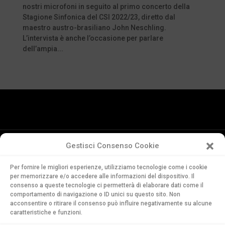
nostri microfoni in seguito al primo concerto della
Stagione Sinfonica del CSI 2022/23, diretto dal
maestro austro-brasiliano John Neschling.
L’intervista è anche l’occasione per parlare
dell’ampia...
Gestisci Consenso Cookie
Conservatorio
Per fornire le migliori esperienze, utilizziamo tecnologie come i cookie
della Svizzera Italiana
per memorizzare e/o accedere alle informazioni del dispositivo. Il
Via Soldino 9
consenso a queste tecnologie ci permetterà di elaborare dati come il
CH-6900 Lugano
comportamento di navigazione o ID unici su questo sito. Non
acconsentire o ritirare il consenso può influire negativamente su alcune
T. +41 91 960 30 40
caratteristiche e funzioni.