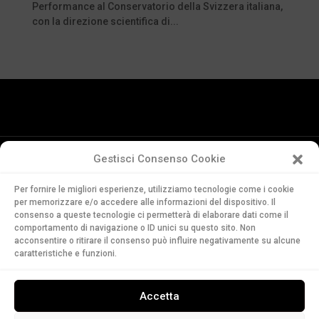
Performance al Conservatorio della Svizzera italiana,
con la direzione scientifica di...
Gestisci Consenso Cookie
Conservatorio
Per fornire le migliori esperienze, utilizziamo tecnologie come i cookie
della Svizzera Italiana
per memorizzare e/o accedere alle informazioni del dispositivo. Il
Via Soldino 9
consenso a queste tecnologie ci permetterà di elaborare dati come il
CH-6900 Lugano
comportamento di navigazione o ID unici su questo sito. Non
acconsentire o ritirare il consenso può influire negativamente su alcune
T. +41 91 960 30 40
caratteristiche e funzioni.
LEGGI
Accetta
ASCOLTA