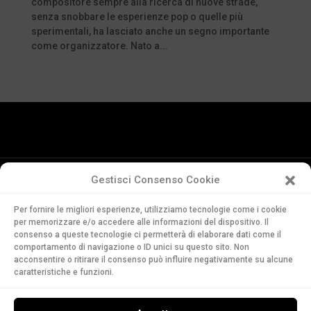
compositore sempre alla ricerca di nuove strade,
senza snobbare le esperienze pop o quelle più
sperimentali, ha lasciato anche un segno importante
come organizzatore. Nato a...
Gestisci Consenso Cookie
Conservatorio
Per fornire le migliori esperienze, utilizziamo tecnologie come i cookie
della Svizzera Italiana
per memorizzare e/o accedere alle informazioni del dispositivo. Il
Via Soldino 9
consenso a queste tecnologie ci permetterà di elaborare dati come il
comportamento di navigazione o ID unici su questo sito. Non
CH-6900 Lugano
acconsentire o ritirare il consenso può influire negativamente su alcune
T. +41 91 960 30 40
caratteristiche e funzioni.
LEGGI