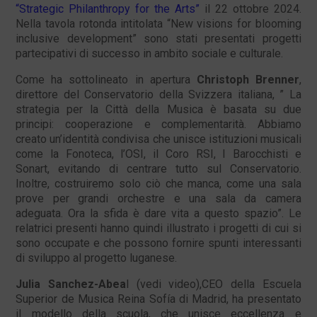
“Strategic Philanthropy for the Arts”
il 22 ottobre 2024.
Nella tavola rotonda intitolata “New visions for blooming
inclusive development” sono stati presentati progetti
partecipativi di successo in ambito sociale e culturale.
Come ha sottolineato in apertura
Christoph Brenner
,
direttore del Conservatorio della Svizzera italiana, ” La
strategia per la Città della Musica è basata su due
principi: cooperazione e complementarità. Abbiamo
creato un’identità condivisa che unisce istituzioni musicali
come la Fonoteca, l’OSI, il Coro RSI, I Barocchisti e
Sonart, evitando di centrare tutto sul Conservatorio.
Inoltre, costruiremo solo ciò che manca, come una sala
prove per grandi orchestre e una sala da camera
adeguata. Ora la sfida è dare vita a questo spazio”. Le
relatrici presenti hanno quindi illustrato i progetti di cui si
sono occupate e che possono fornire spunti interessanti
di sviluppo al progetto luganese.
Julia Sanchez-Abea
l (vedi video),CEO della Escuela
Superior de Musica Reina Sofía di Madrid, ha presentato
il modello della scuola, che unisce eccellenza e