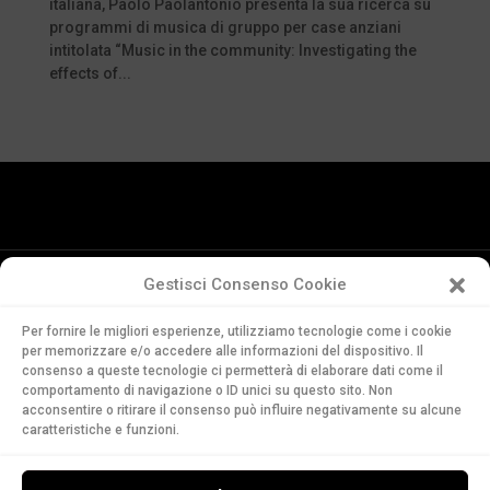
italiana, Paolo Paolantonio presenta la sua ricerca su
programmi di musica di gruppo per case anziani
intitolata “Music in the community: Investigating the
effects of...
Gestisci Consenso Cookie
Conservatorio
Per fornire le migliori esperienze, utilizziamo tecnologie come i cookie
della Svizzera Italiana
per memorizzare e/o accedere alle informazioni del dispositivo. Il
Via Soldino 9
consenso a queste tecnologie ci permetterà di elaborare dati come il
CH-6900 Lugano
comportamento di navigazione o ID unici su questo sito. Non
acconsentire o ritirare il consenso può influire negativamente su alcune
T. +41 91 960 30 40
caratteristiche e funzioni.
LEGGI