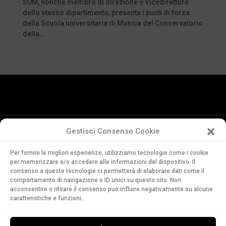
SUM, nonché membro di direzione e Vicedirettore
dello stesso dipartimento, presenta i punti di forza
della Scuola universitaria di Musica del Conservatorio
della...
Gestisci Consenso Cookie
Conservatorio
Per fornire le migliori esperienze, utilizziamo tecnologie come i cookie
della Svizzera Italiana
per memorizzare e/o accedere alle informazioni del dispositivo. Il
Via Soldino 9
consenso a queste tecnologie ci permetterà di elaborare dati come il
CH-6900 Lugano
comportamento di navigazione o ID unici su questo sito. Non
acconsentire o ritirare il consenso può influire negativamente su alcune
T. +41 91 960 30 40
caratteristiche e funzioni.
LEGGI