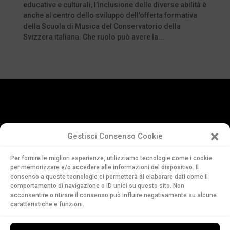
educative e culturali, l’inclusione delle diverse abilità è
anche al centro dello sviluppo dell’offerta formativa
della Scuola di Musica del Conservatorio della
Svizzera italiana. Che ruolo può avere la...
Gestisci Consenso Cookie
Conservatorio
Per fornire le migliori esperienze, utilizziamo tecnologie come i cookie
della Svizzera Italiana
per memorizzare e/o accedere alle informazioni del dispositivo. Il
Via Soldino 9
consenso a queste tecnologie ci permetterà di elaborare dati come il
CH-6900 Lugano
comportamento di navigazione o ID unici su questo sito. Non
acconsentire o ritirare il consenso può influire negativamente su alcune
T. +41 91 960 30 40
caratteristiche e funzioni.
LEGGI