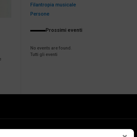
Filantropia musicale
Persone
Prossimi eventi
No events are found.
Tutti gli eventi
e