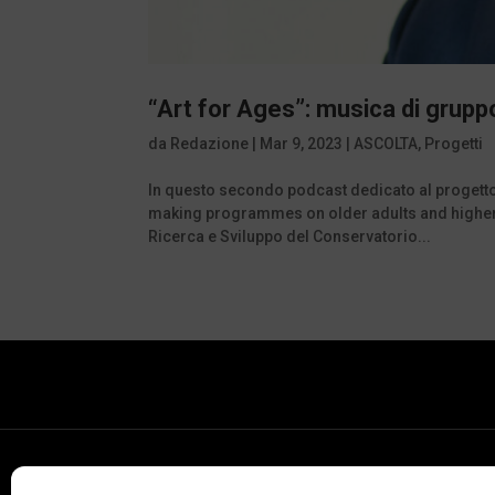
“Art for Ages”: musica di grupp
da
Redazione
|
Mar 9, 2023
|
ASCOLTA
,
Progetti
In questo secondo podcast dedicato al progetto
making programmes on older adults and higher e
Ricerca e Sviluppo del Conservatorio...
Conservatorio