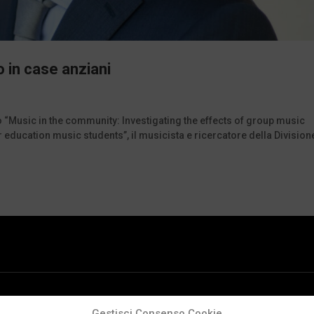
o in case anziani
 “Music in the community: Investigating the effects of group music
ducation music students”, il musicista e ricercatore della Division
Gestisci Consenso Cookie