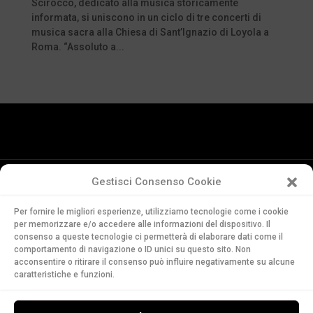
Scirocco, dedicato alla musica storicamente
informata, si uniscono in un ciclo di tre concerti di
musica sacra alla Chiesa di Sant’Ignazio di Loyola a
Roma. “Assoluto a...
Gestisci Consenso Cookie
Conservatorio
Per fornire le migliori esperienze, utilizziamo tecnologie come i cookie
della Svizzera Italiana
per memorizzare e/o accedere alle informazioni del dispositivo. Il
Via Soldino 9
consenso a queste tecnologie ci permetterà di elaborare dati come il
CH-6900 Lugano
comportamento di navigazione o ID unici su questo sito. Non
acconsentire o ritirare il consenso può influire negativamente su alcune
T. +41 91 960 30 40
caratteristiche e funzioni.
LEGGI