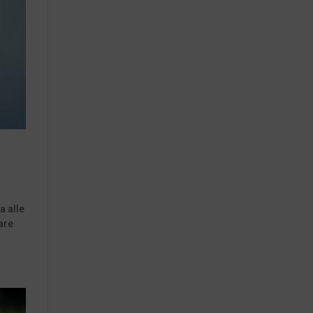
a alle
are