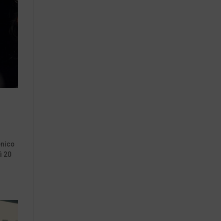
enico
ì 20