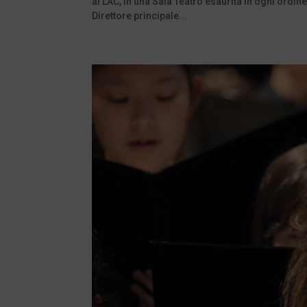
al LAC, in una Sala Teatro esaurita in ogni ordin
Direttore principale...