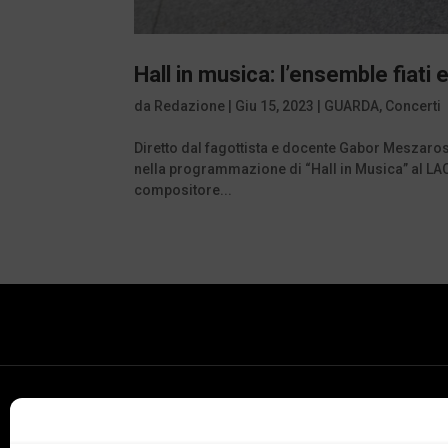
Hall in musica: l’ensemble fiat
da
Redazione
|
Giu 15, 2023
|
GUARDA
,
Concerti
Diretto dal fagottista e docente Gabor Meszaros,
nella programmazione di “Hall in Musica” al LAC
compositore...
Conservatorio
della Svizzera Italiana