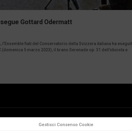
i esegue Gottard Odermatt
 l’Ensemble fiati del Conservatorio della Svizzera italiana ha esegui
 (domenica 5 marzo 2023), il brano Serenade op. 31 dell’oboista e
Gestisci Consenso Cookie