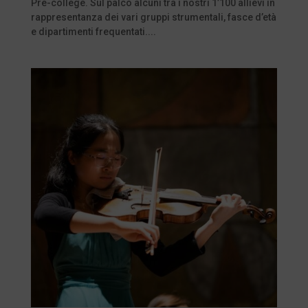
Pre-college. Sul palco alcuni tra i nostri 1’100 allievi in
rappresentanza dei vari gruppi strumentali, fasce d’età
e dipartimenti frequentati....