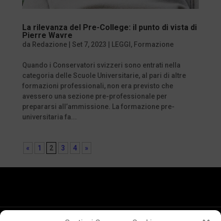
La rilevanza del Pre-College: il punto di vista di
Pierre Wavre
da
Redazione
|
Set 7, 2023
|
LEGGI
,
Formazione
Quando i Conservatori svizzeri sono entrati nella
categoria delle Scuole Universitarie, al pari di altre
formazioni professionali, non era previsto che
avessero una sezione pre-professionale per
prepararsi all’ammissione. La formazione pre-
universitaria fa...
«
1
2
3
4
»