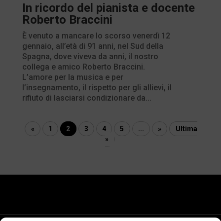
In ricordo del pianista e docente
Roberto Braccini
È venuto a mancare lo scorso venerdì 12
gennaio, all’età di 91 anni, nel Sud della
Spagna, dove viveva da anni, il nostro
collega e amico Roberto Braccini.
L’amore per la musica e per
l’insegnamento, il rispetto per gli allievi, il
rifiuto di lasciarsi condizionare da...
«
1
2
3
4
5
...
»
Ultima
»